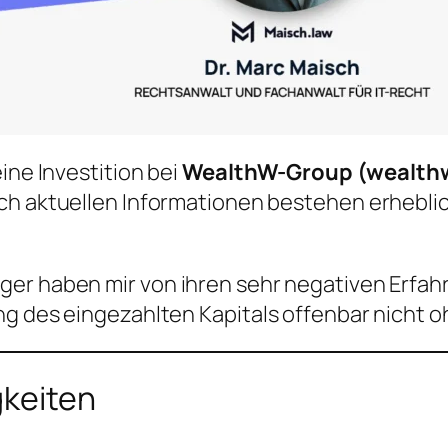
ine Investition bei
WealthW-Group (wealth
ch aktuellen Informationen bestehen erheblich
ger haben mir von ihren sehr negativen Erfa
ng des eingezahlten Kapitals offenbar nicht o
gkeiten