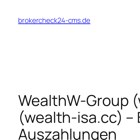
Zum
Inhalt
brokercheck24-cms.de
springen
WealthW-Group (w
(wealth-isa.cc) –
Auszahlungen