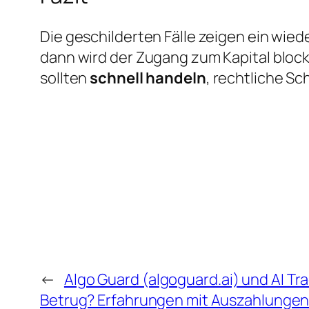
Die geschilderten Fälle zeigen ein wi
dann wird der Zugang zum Kapital bloc
sollten
schnell handeln
, rechtliche Sc
←
Algo Guard (algoguard.ai) und AI Tra
Betrug? Erfahrungen mit Auszahlunge