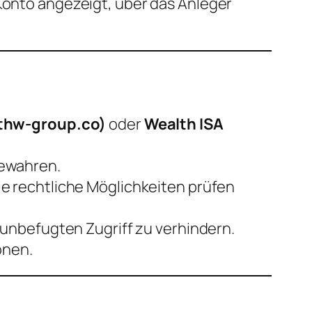
onto angezeigt, über das Anleger
thw-group.co)
oder
Wealth ISA
bewahren.
e rechtliche Möglichkeiten prüfen
unbefugten Zugriff zu verhindern.
onen.