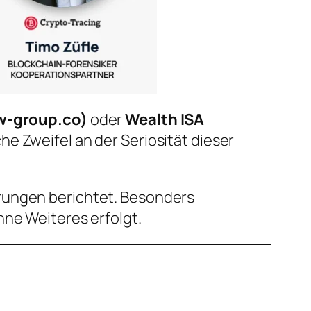
w-group.co)
oder
Wealth ISA
e Zweifel an der Seriosität dieser
hrungen berichtet. Besonders
hne Weiteres erfolgt.