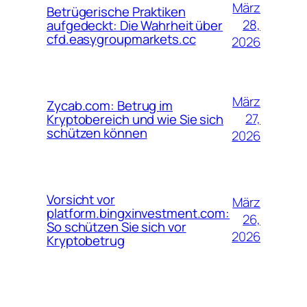
März
Betrügerische Praktiken
28,
aufgedeckt: Die Wahrheit über
cfd.easygroupmarkets.cc
2026
März
Zycab.com: Betrug im
27,
Kryptobereich und wie Sie sich
schützen können
2026
Vorsicht vor
März
platform.bingxinvestment.com:
26,
So schützen Sie sich vor
2026
Kryptobetrug