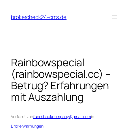
Zum
Inhalt
brokercheck24-cms.de
springen
Rainbowspecial
(rainbowspecial.cc) –
Betrug? Erfahrungen
mit Auszahlung
Verfasst von
fundsbackcompany@gmail.com
in
Brokerwarnungen