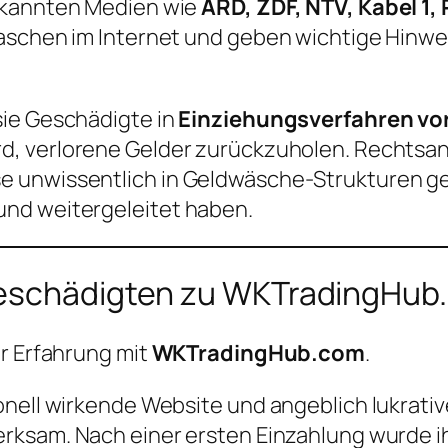
bekannten Medien wie
ARD, ZDF, NTV, Kabel 1
maschen im Internet und geben wichtige Hinw
sie Geschädigte in
Einziehungsverfahren vo
ird, verlorene Gelder zurückzuholen. Rechtsa
 unwissentlich in Geldwäsche-Strukturen ger
nd weitergeleitet haben.
Geschädigten zu WKTradingHub
er Erfahrung mit
WKTradingHub.com
.
onell wirkende Website und angeblich lukrat
erksam. Nach einer ersten Einzahlung wurde i