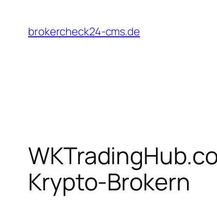
Zum
Inhalt
brokercheck24-cms.de
springen
WKTradingHub.co
Krypto-Brokern