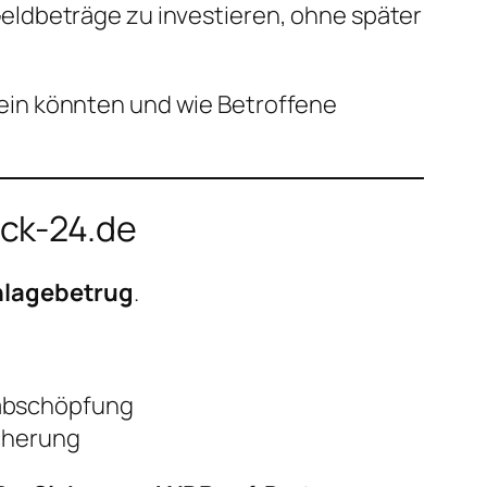
eldbeträge zu investieren, ohne später
in könnten und wie Betroffene
eck-24.de
nlagebetrug
.
sabschöpfung
icherung