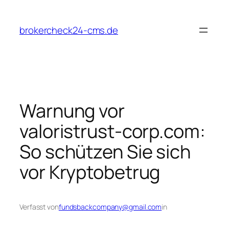
Zum
Inhalt
brokercheck24-cms.de
springen
Warnung vor
valoristrust-corp.com:
So schützen Sie sich
vor Kryptobetrug
Verfasst von
fundsbackcompany@gmail.com
in