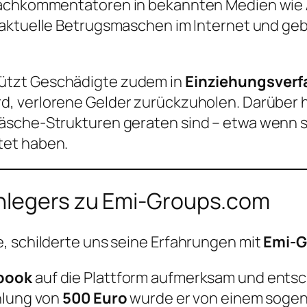
 Fachkommentatoren in bekannten Medien wie
r aktuelle Betrugsmaschen im Internet und g
ützt Geschädigte zudem in
Einziehungsverf
rd, verlorene Gelder zurückzuholen. Darüber 
äsche-Strukturen geraten sind – etwa wenn s
tet haben.
Anlegers zu Emi-Groups.com
, schilderte uns seine Erfahrungen mit
Emi-
book
auf die Plattform aufmerksam und entschi
hlung von
500 Euro
wurde er von einem soge