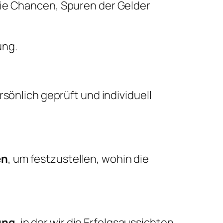
die Chancen, Spuren der Gelder
ung.
sönlich geprüft und individuell
en
, um festzustellen, wohin die
ung
, in der wir die Erfolgsaussichten