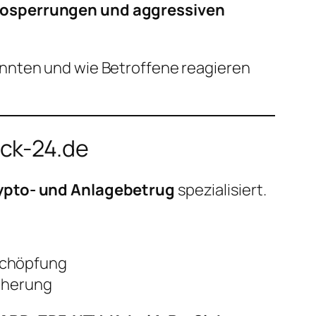
tosperrungen und aggressiven
nnten und wie Betroffene reagieren
eck-24.de
ypto- und Anlagebetrug
spezialisiert.
schöpfung
icherung