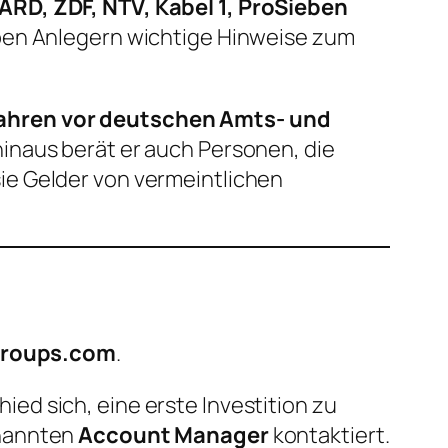
ARD, ZDF, NTV, Kabel 1, ProSieben
eben Anlegern wichtige Hinweise zum
ahren vor deutschen Amts- und
hinaus berät er auch Personen, die
ie Gelder von vermeintlichen
Groups.com
.
ed sich, eine erste Investition zu
nannten
Account Manager
kontaktiert.