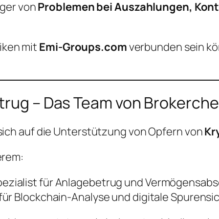
eger von
Problemen bei Auszahlungen, Kon
siken mit
Emi-Groups.com
verbunden sein kö
etrug – Das Team von Brokerch
sich auf die Unterstützung von Opfern von
Kr
erem:
Spezialist für Anlagebetrug und Vermögensab
 für Blockchain-Analyse und digitale Spurens