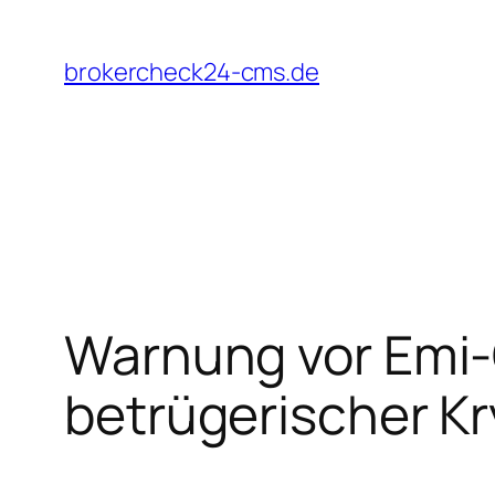
Zum
Inhalt
brokercheck24-cms.de
springen
Warnung vor Emi
betrügerischer K