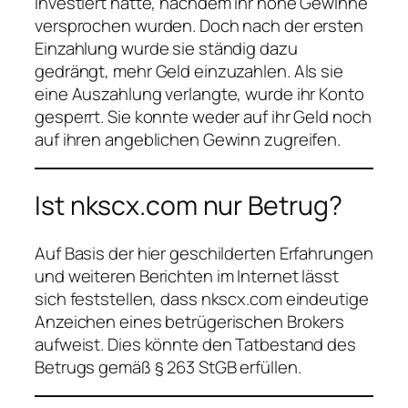
investiert hatte, nachdem ihr hohe Gewinne
versprochen wurden. Doch nach der ersten
Einzahlung wurde sie ständig dazu
gedrängt, mehr Geld einzuzahlen. Als sie
eine Auszahlung verlangte, wurde ihr Konto
gesperrt. Sie konnte weder auf ihr Geld noch
auf ihren angeblichen Gewinn zugreifen.
Ist nkscx.com nur Betrug?
Auf Basis der hier geschilderten Erfahrungen
und weiteren Berichten im Internet lässt
sich feststellen, dass nkscx.com eindeutige
Anzeichen eines betrügerischen Brokers
aufweist. Dies könnte den Tatbestand des
Betrugs gemäß § 263 StGB erfüllen.