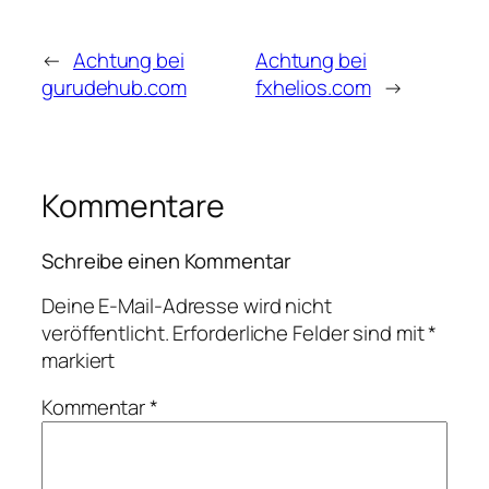
←
Achtung bei
Achtung bei
gurudehub.com
fxhelios.com
→
Kommentare
Schreibe einen Kommentar
Deine E-Mail-Adresse wird nicht
veröffentlicht.
Erforderliche Felder sind mit
*
markiert
Kommentar
*