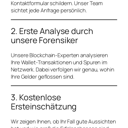
Kontaktformular schildern. Unser Team
sichtet jede Anfrage persönlich.
2. Erste Analyse durch
unsere Forensiker
Unsere Blockchain-Experten analysieren
Ihre Wallet-Transaktionen und Spuren im
Netzwerk. Dabei verfolgen wir genau, wohin
Ihre Gelder geflossen sind.
3. Kostenlose
Ersteinschätzung
Wir zeigen Ihnen, ob Ihr Fall gute Aussichten