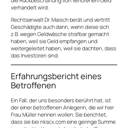
die Rückbeschaffung von verlorenem Geld
verhandelt wird.
Rechtsanwalt Dr. Maisch berät und vertritt
Geschädigte auch dann, wenn diese sich
z.B. wegen Geldwäsche strafbar gemacht
haben, weil sie Geld empfangen und
weitergeleitet haben, weil sie dachten, dass
das Investoren sind.
Erfahrungsbericht eines
Betroffenen
Ein Fall, der uns besonders berührt hat, ist
der einer betroffenen Anlegerin, die wir hier
Frau Müller nennen wollen. Sie berichtet,
dass sie bei nkscx.com eine geringe Summe