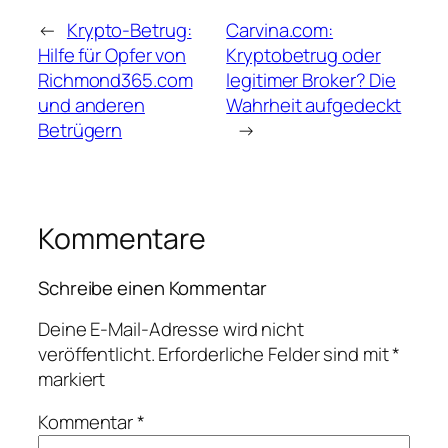
←
Krypto-Betrug:
Carvina.com:
Hilfe für Opfer von
Kryptobetrug oder
Richmond365.com
legitimer Broker? Die
und anderen
Wahrheit aufgedeckt
Betrügern
→
Kommentare
Schreibe einen Kommentar
Deine E-Mail-Adresse wird nicht
veröffentlicht.
Erforderliche Felder sind mit
*
markiert
Kommentar
*