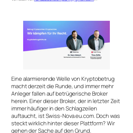
Eine alarmierende Welle von Kryptobetrug
macht derzeit die Runde, und immer mehr
Anleger fallen auf betrügerische Broker
herein. Einer dieser Broker, der in letzter Zeit
immer häufiger in den Schlagzeilen
auftaucht, ist Swiss-Nova.eu.com. Doch was
steckt wirklich hinter dieser Plattform? Wir
gehen der Sache auf den Grund.