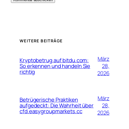
WEITERE BEITRÄGE
März
Kryptobetrug auf bitdu.com:
28,
So erkennen und handeln Sie
richtig
2026
März
Betrügerische Praktiken
28,
aufgedeckt: Die Wahrheit über
cfd.easygroupmarkets.cc
2026