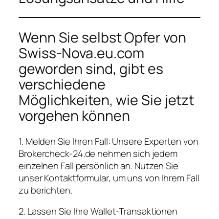
Wenn Sie selbst Opfer von
Swiss-Nova.eu.com
geworden sind, gibt es
verschiedene
Möglichkeiten, wie Sie jetzt
vorgehen können
1. Melden Sie Ihren Fall: Unsere Experten von
Brokercheck-24.de nehmen sich jedem
einzelnen Fall persönlich an. Nutzen Sie
unser Kontaktformular, um uns von Ihrem Fall
zu berichten.
2. Lassen Sie Ihre Wallet-Transaktionen