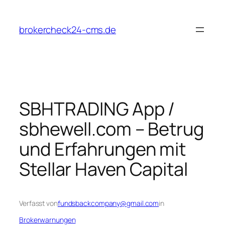
Zum
Inhalt
brokercheck24-cms.de
springen
SBHTRADING App /
sbhewell.com – Betrug
und Erfahrungen mit
Stellar Haven Capital
Verfasst von
fundsbackcompany@gmail.com
in
Brokerwarnungen