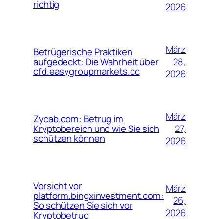
richtig
2026
März
Betrügerische Praktiken
28,
aufgedeckt: Die Wahrheit über
cfd.easygroupmarkets.cc
2026
März
Zycab.com: Betrug im
27,
Kryptobereich und wie Sie sich
schützen können
2026
Vorsicht vor
März
platform.bingxinvestment.com:
26,
So schützen Sie sich vor
2026
Kryptobetrug