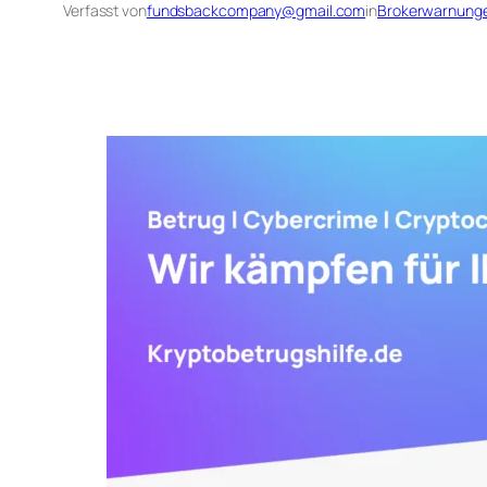
Verfasst von
fundsbackcompany@gmail.com
in
Brokerwarnung