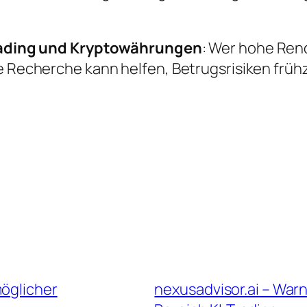
rading und Kryptowährungen
: Wer hohe Rend
e Recherche kann helfen, Betrugsrisiken frühz
möglicher
nexusadvisor.ai – War