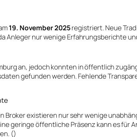
 am
19. November 2025
registriert. Neue Trad
, da Anleger nur wenige Erfahrungsberichte u
emburg an, jedoch konnten in öffentlich zug
sdaten gefunden werden. Fehlende Transpare
hte
igen Broker existieren nur sehr wenige unabh
ne geringe öffentliche Präsenz kann es für A
en. ()