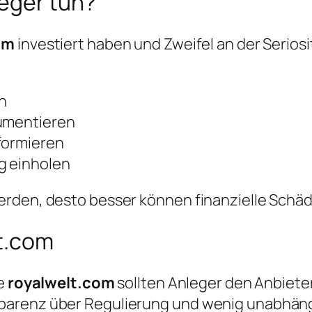
leger tun?
om
investiert haben und Zweifel an der Seriosi
n
kumentieren
formieren
g einholen
erden, desto besser können finanzielle Schä
lt.com
ie
royalwelt.com
sollten Anleger den Anbieter
parenz über Regulierung und wenig unabhän