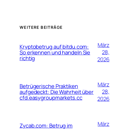
WEITERE BEITRÄGE
März
Kryptobetrug auf bitdu.com:
28,
So erkennen und handeln Sie
richtig
2026
März
Betrügerische Praktiken
28,
aufgedeckt: Die Wahrheit über
cfd.easygroupmarkets.cc
2026
März
Zycab.com: Betrug im