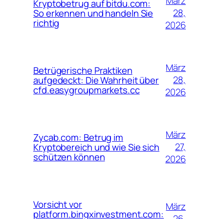
März
Kryptobetrug auf bitdu.com:
28,
So erkennen und handeln Sie
richtig
2026
März
Betrügerische Praktiken
28,
aufgedeckt: Die Wahrheit über
cfd.easygroupmarkets.cc
2026
März
Zycab.com: Betrug im
27,
Kryptobereich und wie Sie sich
schützen können
2026
Vorsicht vor
März
platform.bingxinvestment.com:
26,