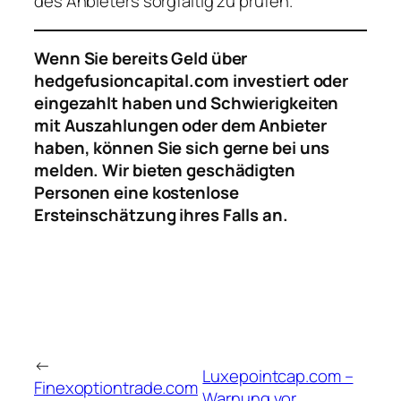
des Anbieters sorgfältig zu prüfen.
Wenn Sie bereits Geld über
hedgefusioncapital.com investiert oder
eingezahlt haben und Schwierigkeiten
mit Auszahlungen oder dem Anbieter
haben, können Sie sich gerne bei uns
melden. Wir bieten geschädigten
Personen eine kostenlose
Ersteinschätzung ihres Falls an.
←
Luxepointcap.com –
Finexoptiontrade.com
Warnung vor