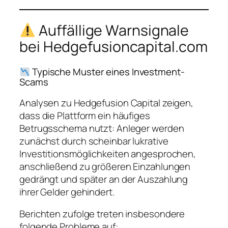
Auffällige Warnsignale
bei
Hedgefusioncapital.com
Typische Muster eines Investment-
Scams
Analysen zu Hedgefusion Capital zeigen,
dass die Plattform ein häufiges
Betrugsschema nutzt: Anleger werden
zunächst durch scheinbar lukrative
Investitionsmöglichkeiten angesprochen,
anschließend zu größeren Einzahlungen
gedrängt und später an der Auszahlung
ihrer Gelder gehindert.
Berichten zufolge treten insbesondere
folgende Probleme auf: