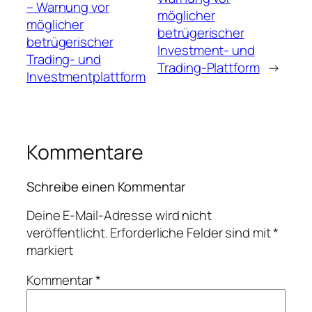
– Warnung vor
möglicher
möglicher
betrügerischer
betrügerischer
Investment- und
Trading- und
Trading-Plattform
→
Investmentplattform
Kommentare
Schreibe einen Kommentar
Deine E-Mail-Adresse wird nicht
veröffentlicht.
Erforderliche Felder sind mit
*
markiert
Kommentar
*