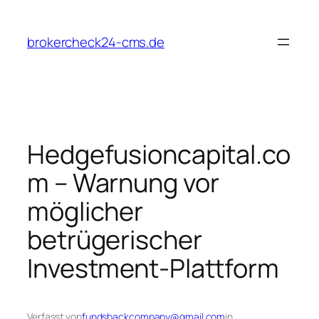
Zum
Inhalt
brokercheck24-cms.de
springen
Hedgefusioncapital.co
m – Warnung vor
möglicher
betrügerischer
Investment-Plattform
Verfasst von
fundsbackcompany@gmail.com
in