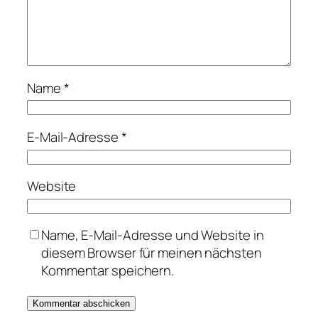
Name
*
E-Mail-Adresse
*
Website
Name, E-Mail-Adresse und Website in
diesem Browser für meinen nächsten
Kommentar speichern.