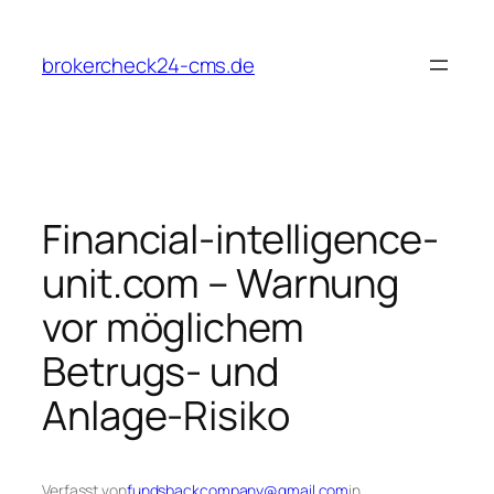
Zum
Inhalt
brokercheck24-cms.de
springen
Financial‑intelligence‑
unit.com – Warnung
vor möglichem
Betrugs‑ und
Anlage‑Risiko
Verfasst von
fundsbackcompany@gmail.com
in