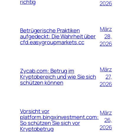
richtig
2026
März
Betrügerische Praktiken
28,
aufgedeckt: Die Wahrheit über
cfd.easygroupmarkets.cc
2026
März
Zycab.com: Betrug im
27,
Kryptobereich und wie Sie sich
schützen können
2026
Vorsicht vor
März
platform.bingxinvestment.com:
26,
So schützen Sie sich vor
2026
Kryptobetrug