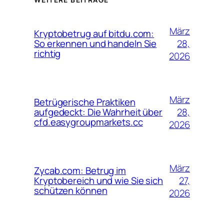
März
Kryptobetrug auf bitdu.com:
28,
So erkennen und handeln Sie
richtig
2026
März
Betrügerische Praktiken
28,
aufgedeckt: Die Wahrheit über
cfd.easygroupmarkets.cc
2026
März
Zycab.com: Betrug im
27,
Kryptobereich und wie Sie sich
schützen können
2026