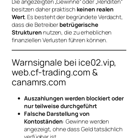
Die angezeigten „Gewinne“ oder „Renditen“
besitzen daher praktisch
keinen realen
Wert
. Es besteht der begründete Verdacht,
dass die Betreiber
betrügerische
Strukturen
nutzen, die zu erheblichen
finanziellen Verlusten führen können.
Warnsignale bei ice02.vip,
web.cf-trading.com &
canamrs.com
Auszahlungen werden blockiert oder
nur teilweise durchgeführt
Falsche Darstellung von
Kontoständen
: Gewinne werden
angezeigt, ohne dass Geld tatsächlich
verfügbar ist