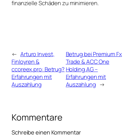
finanzielle Schäden zu minimieren.
←
Arturo Invest,
Betrug bei Premium Fx
Finloyren &
Trade & ACC One
ccoreex.pro: Betrug?
Holding AG –
Erfahrungen mit
Erfahrungen mit
Auszahlung
Auszahlung
→
Kommentare
Schreibe einen Kommentar