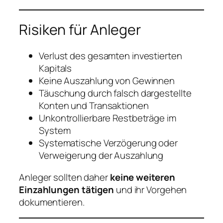
Risiken für Anleger
Verlust des gesamten investierten
Kapitals
Keine Auszahlung von Gewinnen
Täuschung durch falsch dargestellte
Konten und Transaktionen
Unkontrollierbare Restbeträge im
System
Systematische Verzögerung oder
Verweigerung der Auszahlung
Anleger sollten daher
keine weiteren
Einzahlungen tätigen
und ihr Vorgehen
dokumentieren.