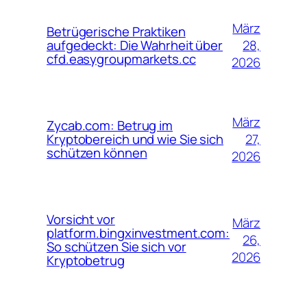
März
Betrügerische Praktiken
28,
aufgedeckt: Die Wahrheit über
cfd.easygroupmarkets.cc
2026
März
Zycab.com: Betrug im
27,
Kryptobereich und wie Sie sich
schützen können
2026
Vorsicht vor
März
platform.bingxinvestment.com:
26,
So schützen Sie sich vor
2026
Kryptobetrug