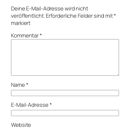
Deine E-Mail-Adresse wird nicht
veröffentlicht.
Erforderliche Felder sind mit
*
markiert
Kommentar
*
Name
*
E-Mail-Adresse
*
Website