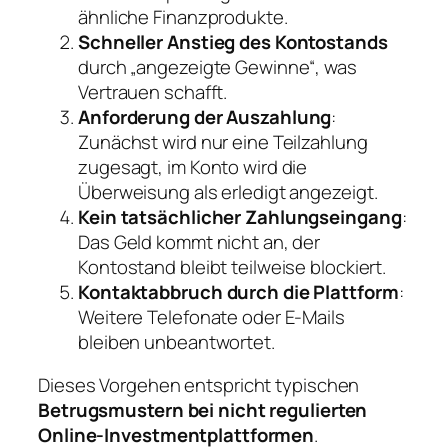
ähnliche Finanzprodukte.
Schneller Anstieg des Kontostands
durch „angezeigte Gewinne“, was
Vertrauen schafft.
Anforderung der Auszahlung
:
Zunächst wird nur eine Teilzahlung
zugesagt, im Konto wird die
Überweisung als erledigt angezeigt.
Kein tatsächlicher Zahlungseingang
:
Das Geld kommt nicht an, der
Kontostand bleibt teilweise blockiert.
Kontaktabbruch durch die Plattform
:
Weitere Telefonate oder E-Mails
bleiben unbeantwortet.
Dieses Vorgehen entspricht typischen
Betrugsmustern bei nicht regulierten
Online-Investmentplattformen
.