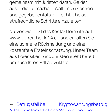
gemeinsam mit Juristen daran, Gelder
ausfindig zu machen, Wallets zu sperren
und gegebenenfalls zivilrechtliche oder
strafrechtliche Schritte einzuleiten.
Nutzen Sie jetzt das Kontaktformular auf
www.brokercheck-24.de und erhalten Sie
eine schnelle Rückmeldung und eine
kostenfreie Ersteinschätzung. Unser Team
aus Forensikern und Juristen steht bereit,
um auch Ihren Fall aufzuklären.
←
Betrugsfall bei
Kryptowährungsbetrug:
Atlastcryptomarket.com
So erkennen und