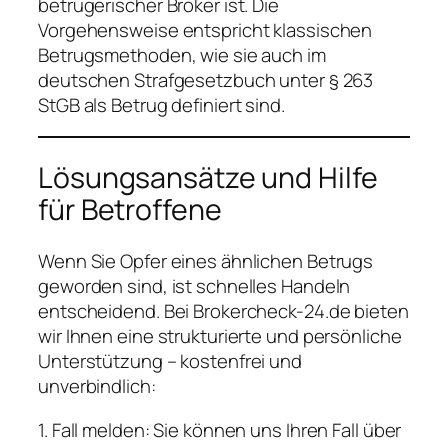
betrügerischer Broker ist. Die
Vorgehensweise entspricht klassischen
Betrugsmethoden, wie sie auch im
deutschen Strafgesetzbuch unter § 263
StGB als Betrug definiert sind.
Lösungsansätze und Hilfe
für Betroffene
Wenn Sie Opfer eines ähnlichen Betrugs
geworden sind, ist schnelles Handeln
entscheidend. Bei Brokercheck-24.de bieten
wir Ihnen eine strukturierte und persönliche
Unterstützung – kostenfrei und
unverbindlich:
1. Fall melden: Sie können uns Ihren Fall über