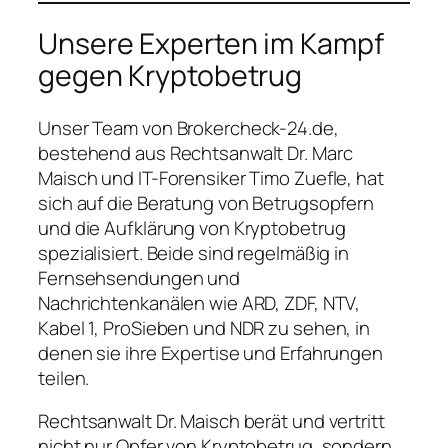
Unsere Experten im Kampf
gegen Kryptobetrug
Unser Team von Brokercheck-24.de,
bestehend aus Rechtsanwalt Dr. Marc
Maisch und IT-Forensiker Timo Zuefle, hat
sich auf die Beratung von Betrugsopfern
und die Aufklärung von Kryptobetrug
spezialisiert. Beide sind regelmäßig in
Fernsehsendungen und
Nachrichtenkanälen wie ARD, ZDF, NTV,
Kabel 1, ProSieben und NDR zu sehen, in
denen sie ihre Expertise und Erfahrungen
teilen.
Rechtsanwalt Dr. Maisch berät und vertritt
nicht nur Opfer von Kryptobetrug, sondern