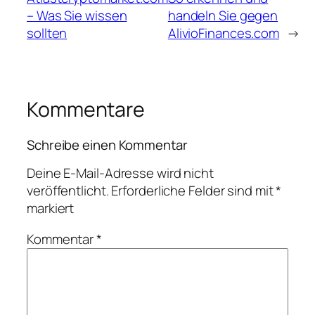
– Was Sie wissen
handeln Sie gegen
sollten
AlivioFinances.com
→
Kommentare
Schreibe einen Kommentar
Deine E-Mail-Adresse wird nicht
veröffentlicht.
Erforderliche Felder sind mit
*
markiert
Kommentar
*