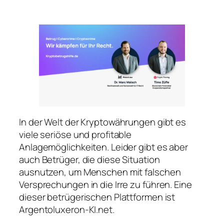
In der Welt der Kryptowährungen gibt es
viele seriöse und profitable
Anlagemöglichkeiten. Leider gibt es aber
auch Betrüger, die diese Situation
ausnutzen, um Menschen mit falschen
Versprechungen in die Irre zu führen. Eine
dieser betrügerischen Plattformen ist
Argentoluxeron-KI.net.