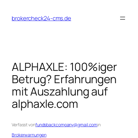
Zum
Inhalt
brokercheck24-cms.de
springen
ALPHAXLE: 100%iger
Betrug? Erfahrungen
mit Auszahlung auf
alphaxle.com
Verfasst von
fundsbackcompany@gmail.com
in
Brokerwarnungen