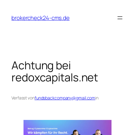
Zum
Inhalt
brokercheck24-cms.de
springen
Achtung bei
redoxcapitals.net
Verfasst von
fundsbackcompany@gmail.com
in