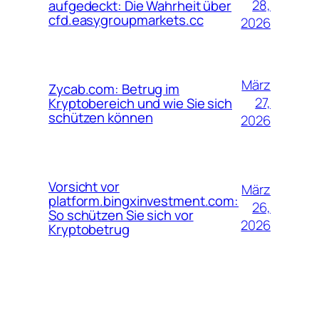
28,
aufgedeckt: Die Wahrheit über
cfd.easygroupmarkets.cc
2026
März
Zycab.com: Betrug im
27,
Kryptobereich und wie Sie sich
schützen können
2026
Vorsicht vor
März
platform.bingxinvestment.com:
26,
So schützen Sie sich vor
2026
Kryptobetrug