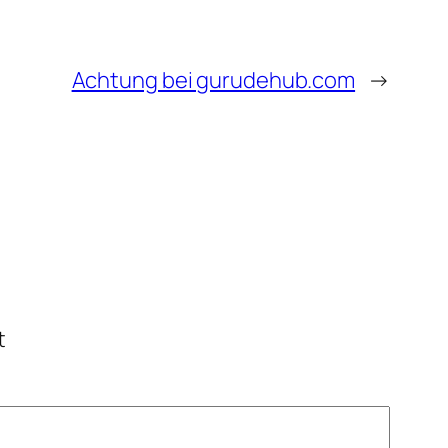
Achtung bei gurudehub.com
→
t