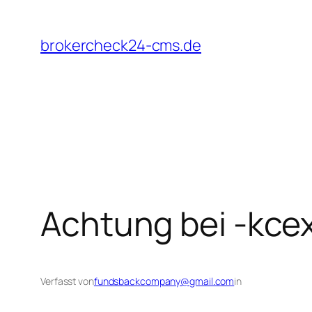
Zum
Inhalt
brokercheck24-cms.de
springen
Achtung bei -kce
Verfasst von
fundsbackcompany@gmail.com
in