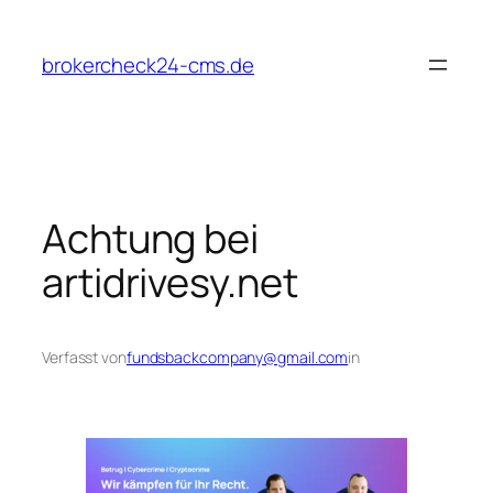
Zum
Inhalt
brokercheck24-cms.de
springen
Achtung bei
artidrivesy.net
Verfasst von
fundsbackcompany@gmail.com
in